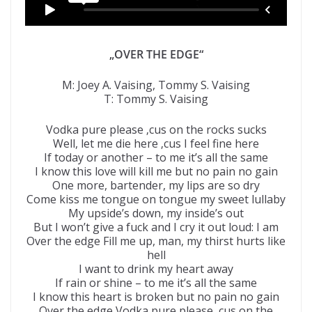
„OVER THE EDGE“
M: Joey A. Vaising, Tommy S. Vaising
T: Tommy S. Vaising
Vodka pure please ‚cus on the rocks sucks
Well, let me die here ‚cus I feel fine here
If today or another – to me it’s all the same
I know this love will kill me but no pain no gain
One more, bartender, my lips are so dry
Come kiss me tongue on tongue my sweet lullaby
My upside’s down, my inside’s out
But I won’t give a fuck and I cry it out loud: I am
Over the edge Fill me up, man, my thirst hurts like
hell
I want to drink my heart away
If rain or shine – to me it’s all the same
I know this heart is broken but no pain no gain
Over the edge Vodka pure please ‚cus on the