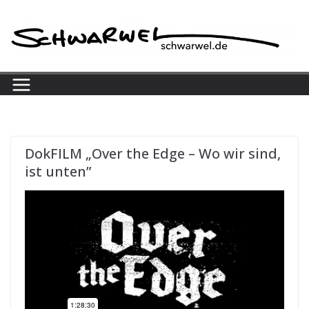
Skip
to
content
DokFILM „Over the Edge – Wo wir sind,
ist unten”