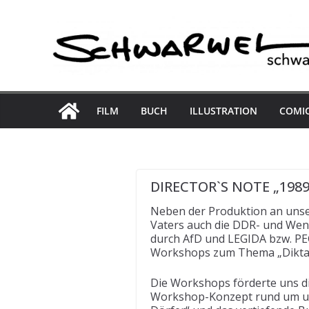
Skip
to
content
FILM
BUCH
ILLUSTRATION
COMI
DIRECTOR`S NOTE „1989 
Neben der Produktion an unse
Vaters auch die DDR- und Wend
durch AfD und LEGIDA bzw. PEGI
Workshops zum Thema „Diktatu
Die Workshops förderte uns di
Workshop-Konzept rund um unse