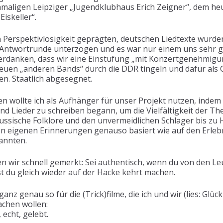
amaligen Leipziger „Jugendklubhaus Erich Zeigner“, dem he
iskeller“.
 Perspektivlosigkeit geprägten, deutschen Liedtexte wurde
Antwortrunde unterzogen und es war nur einem uns sehr 
erdanken, dass wir eine Einstufung „mit Konzertgenehmigu
r neuen „anderen Bands“ durch die DDR tingeln und dafür al
. Staatlich abgesegnet.
 wollte ich als Aufhänger für unser Projekt nutzen, indem 
nd Lieder zu schreiben begann, um die Vielfältigkeit der T
ussische Folklore und den unvermeidlichen Schlager bis zu 
en eigenen Erinnerungen genauso basiert wie auf den Erle
annten.
 wir schnell gemerkt: Sei authentisch, wenn du von den L
nst du gleich wieder auf der Hacke kehrt machen.
anz genau so für die (Trick)filme, die ich und wir (lies: Gl
chen wollen:
 echt, gelebt.