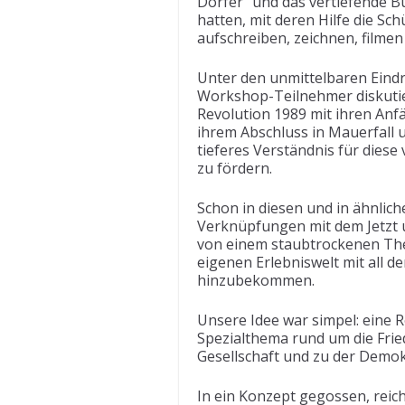
Dörfer“ und das vertiefende B
hatten, mit deren Hilfe die S
aufschreiben, zeichnen, filmen
Unter den unmittelbaren Eindr
Workshop-Teilnehmer diskutier
Revolution 1989 mit ihren Anf
ihrem Abschluss in Mauerfall u
tieferes Verständnis für dies
zu fördern.
Schon in diesen und in ähnlic
Verknüpfungen mit dem Jetzt 
von einem staubtrockenen The
eigenen Erlebniswelt mit all 
hinzubekommen.
Unsere Idee war simpel: eine R
Spezialthema rund um die Fried
Gesellschaft und zu der Demokr
In ein Konzept gegossen, reic