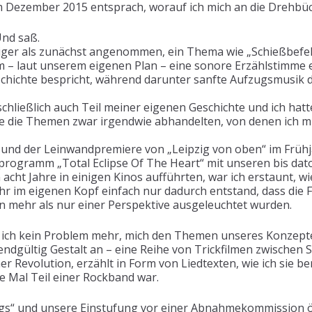
im Dezember 2015 entsprach, worauf ich mich an die Drehbüc
Und saß.
riger als zunächst angenommen, ein Thema wie „Schießbefeh
– laut unserem eigenen Plan – eine sonore Erzählstimme e
schichte bespricht, während darunter sanfte Aufzugsmusi
chließlich auch Teil meiner eigenen Geschichte und ich hat
die Themen zwar irgendwie abhandelten, von denen ich mic
ng und der Leinwandpremiere von „Leipzig von oben“ im Frü
mprogramm „Total Eclipse Of The Heart“ mit unseren bis da
acht Jahre in einigen Kinos aufführten, war ich erstaunt, wi
hr im eigenen Kopf einfach nur dadurch entstand, dass die 
 mehr als nur einer Perspektive ausgeleuchtet wurden.
te ich kein Problem mehr, mich den Themen unseres Konzept
ndgültig Gestalt an – eine Reihe von Trickfilmen zwischen 
r Revolution, erzählt in Form von Liedtexten, wie ich sie be
ste Mal Teil einer Rockband war.
ngs“ und unsere Einstufung vor einer Abnahmekommission ör