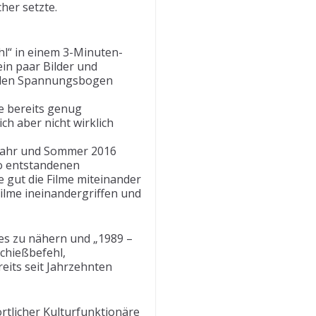
her setzte.
l“ in einem 3-Minuten-
in paar Bilder und
k den Spannungsbogen
te bereits genug
h aber nicht wirklich
hjahr und Sommer 2016
to entstandenen
e gut die Filme miteinander
Filme ineinandergriffen und
es zu nähern und „1989 –
Schießbefehl,
reits seit Jahrzehnten
tlicher Kulturfunktionäre