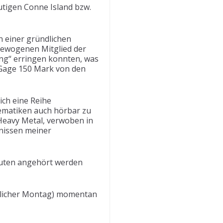
utigen Conne Island bzw.
n einer gründlichen
gewogenen Mitglied der
ng“ erringen konnten, was
s Gage 150 Mark von den
ich eine Reihe
hematiken auch hörbar zu
Heavy Metal, verwoben in
bnissen meiner
euten angehört werden
ücklicher Montag) momentan