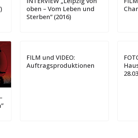
INTERVIEW „Leipzig von
FILM
)
oben – Vom Leben und
Char
Sterben” (2016)
FILM und VIDEO:
FOTO
Auftragsproduktionen
Haus
28.0
–
”