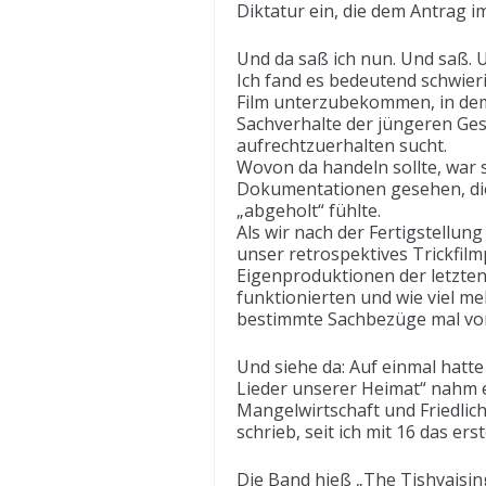
Diktatur ein, die dem Antrag 
Und da saß ich nun. Und saß. 
Ich fand es bedeutend schwie
Film unterzubekommen, in dem 
Sachverhalte der jüngeren Ge
aufrechtzuerhalten sucht.
Wovon da handeln sollte, war s
Dokumentationen gesehen, die 
„abgeholt“ fühlte.
Als wir nach der Fertigstellu
unser retrospektives Trickfil
Eigenproduktionen der letzten 
funktionierten und wie viel me
bestimmte Sachbezüge mal von
Und siehe da: Auf einmal hat
Lieder unserer Heimat“ nahm e
Mangelwirtschaft und Friedliche
schrieb, seit ich mit 16 das er
Die Band hieß „The Tishvaisi