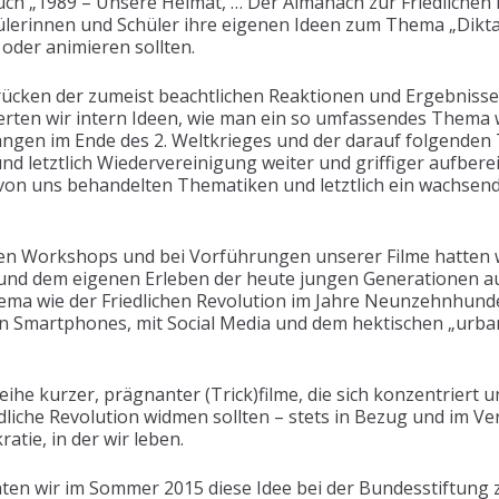
uch „1989 – Unsere Heimat, … Der Almanach zur Friedlichen R
chülerinnen und Schüler ihre eigenen Ideen zum Thema „Dik
 oder animieren sollten.
ücken der zumeist beachtlichen Reaktionen und Ergebnisse
ten wir intern Ideen, wie man ein so umfassendes Thema wi
ängen im Ende des 2. Weltkrieges und der darauf folgenden
nd letztlich Wiedervereinigung weiter und griffiger aufbere
e von uns behandelten Thematiken und letztlich ein wachse
hen Workshops und bei Vorführungen unserer Filme hatten w
und dem eigenen Erleben der heute jungen Generationen 
ma wie der Friedlichen Revolution im Jahre Neunzehnhund
den Smartphones, mit Social Media und dem hektischen „urba
eihe kurzer, prägnanter (Trick)filme, die sich konzentriert
liche Revolution widmen sollten – stets in Bezug und im Ver
atie, in der wir leben.
hten wir im Sommer 2015 diese Idee bei der Bundesstiftung 