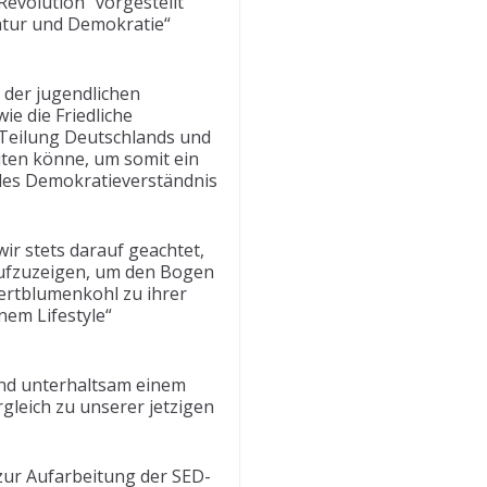
evolution“ vorgestellt
tatur und Demokratie“
 der jugendlichen
e die Friedliche
 Teilung Deutschlands und
iten könne, um somit ein
ndes Demokratieverständnis
ir stets darauf geachtet,
aufzuzeigen, um den Bogen
ertblumenkohl zu ihrer
nem Lifestyle“
 und unterhaltsam einem
gleich zu unserer jetzigen
zur Aufarbeitung der SED-