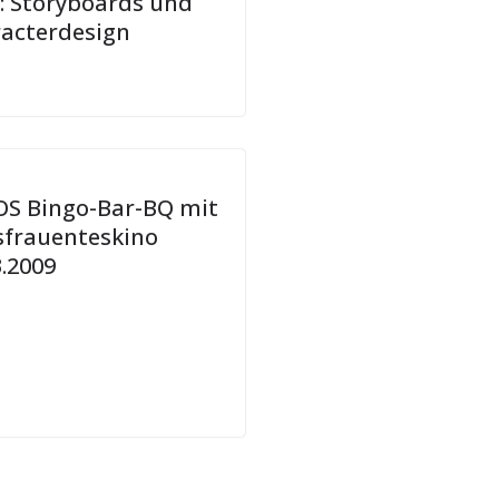
: Storyboards und
acterdesign
S Bingo-Bar-BQ mit
frauenteskino
3.2009