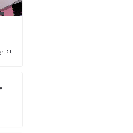
n, CI,
e
t