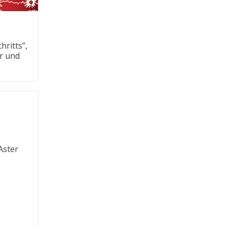
ritts”,
r und
Aster