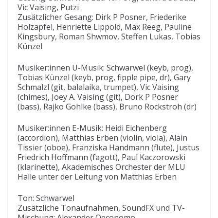
Vic Vaising, Putzi
Zusätzlicher Gesang: Dirk P Posner, Friederike
Holzapfel, Henriette Lippold, Max Reeg, Pauline
Kingsbury, Roman Shwmov, Steffen Lukas, Tobias
Künzel
Musiker:innen U-Musik: Schwarwel (keyb, prog),
Tobias Künzel (keyb, prog, fipple pipe, dr), Gary
Schmalzl (git, balalaika, trumpet), Vic Vaising
(chimes), Joey A. Vaising (git), Dork P Posner
(bass), Rajko Gohlke (bass), Bruno Rockstroh (dr)
Musiker:innen E-Musik: Heidi Eichenberg
(accordion), Matthias Erben (violin, viola), Alain
Tissier (oboe), Franziska Handmann (flute), Justus
Friedrich Hoffmann (fagott), Paul Kaczorowski
(klarinette), Akademisches Orchester der MLU
Halle unter der Leitung von Matthias Erben
Ton: Schwarwel
Zusätzliche Tonaufnahmen, SoundFX und TV-
Mischung: Alexander Oeconomo