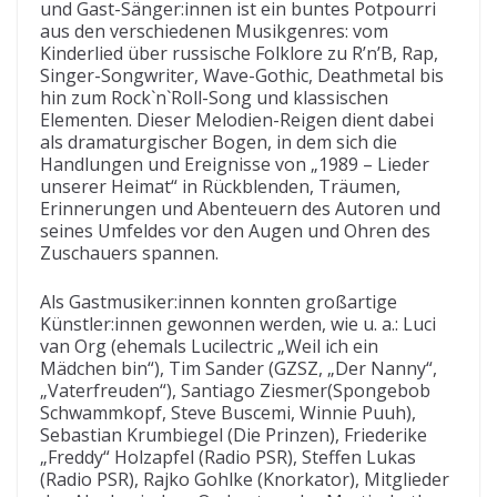
und Gast-Sänger:innen ist ein buntes Potpourri
aus den verschiedenen Musikgenres: vom
Kinderlied über russische Folklore zu R’n’B, Rap,
Singer-Songwriter, Wave-Gothic, Deathmetal bis
hin zum Rock`n`Roll-Song und klassischen
Elementen. Dieser Melodien-Reigen dient dabei
als dramaturgischer Bogen, in dem sich die
Handlungen und Ereignisse von „1989 – Lieder
unserer Heimat“ in Rückblenden, Träumen,
Erinnerungen und Abenteuern des Autoren und
seines Umfeldes vor den Augen und Ohren des
Zuschauers spannen.
Als Gastmusiker:innen konnten großartige
Künstler:innen gewonnen werden, wie u. a.: Luci
van Org (ehemals Lucilectric „Weil ich ein
Mädchen bin“), Tim Sander (GZSZ, „Der Nanny“,
„Vaterfreuden“), Santiago Ziesmer(Spongebob
Schwammkopf, Steve Buscemi, Winnie Puuh),
Sebastian Krumbiegel (Die Prinzen), Friederike
„Freddy“ Holzapfel (Radio PSR), Steffen Lukas
(Radio PSR), Rajko Gohlke (Knorkator), Mitglieder