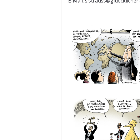
E-Mail: s.strauss@glueckliche